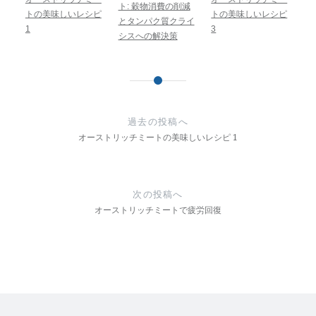
ト: 穀物消費の削減
トの美味しいレシピ
トの美味しいレシピ
とタンパク質クライ
1
3
シスへの解決策
投
稿
過去の投稿へ
ナ
オーストリッチミートの美味しいレシピ 1
ビ
ゲ
次の投稿へ
オーストリッチミートで疲労回復
ー
シ
ョ
ン