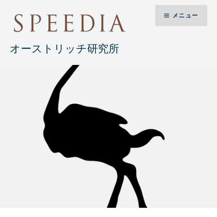
コ
メニュー
ン
テ
ン
オーストリッチ研究所
ツ
へ
ス
キ
ッ
プ