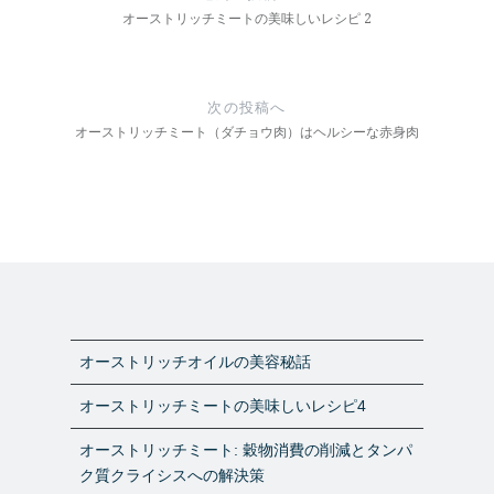
ナ
オーストリッチミートの美味しいレシピ 2
ビ
ゲ
次の投稿へ
オーストリッチミート（ダチョウ肉）はヘルシーな赤身肉
ー
シ
ョ
ン
オーストリッチオイルの美容秘話
オーストリッチミートの美味しいレシピ4
オーストリッチミート: 穀物消費の削減とタンパ
ク質クライシスへの解決策