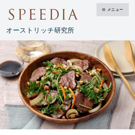
コ
メニュー
ン
テ
ン
オーストリッチ研究所
ツ
へ
ス
キ
ッ
プ