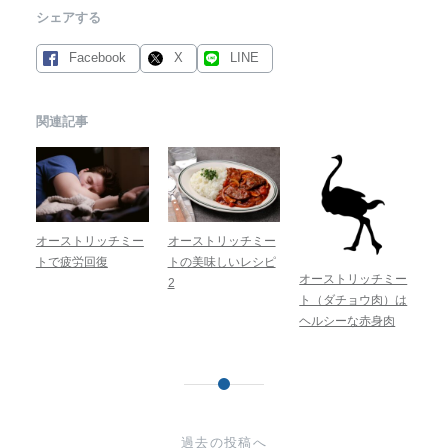
シェアする
Facebook
X
LINE
関連記事
オーストリッチミー
オーストリッチミー
トで疲労回復
トの美味しいレシピ
オーストリッチミー
2
ト（ダチョウ肉）は
ヘルシーな赤身肉
投
稿
過去の投稿へ