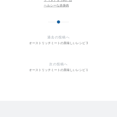
ヘルシーな赤身肉
投
稿
過去の投稿へ
ナ
オーストリッチミートの美味しいレシピ 3
ビ
ゲ
次の投稿へ
オーストリッチミートの美味しいレシピ 1
ー
シ
ョ
ン