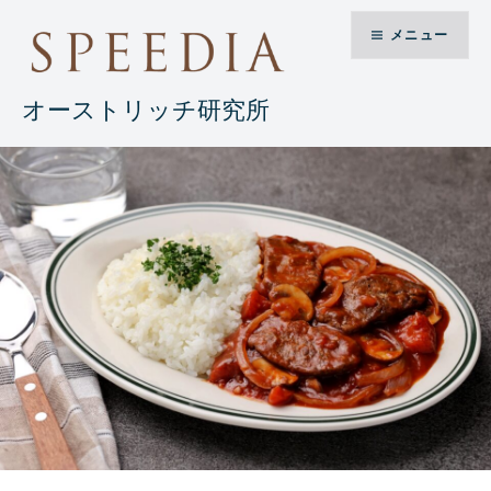
コ
メニュー
ン
テ
ン
オーストリッチ研究所
ツ
へ
ス
キ
ッ
プ