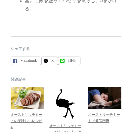
器にご飯を盛ってパセリを散らし、5をかけ
る。
シェアする
Facebook
X
LINE
関連記事
オーストリッチミー
オーストリッチミー
トの美味しいレシピ
トで疲労回復
オーストリッチミー
4
ト（ダチョウ肉）は